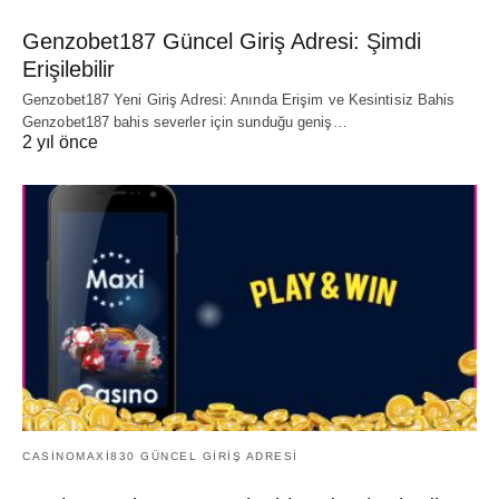
Genzobet187 Güncel Giriş Adresi: Şimdi
Erişilebilir
Genzobet187 Yeni Giriş Adresi: Anında Erişim ve Kesintisiz Bahis
Genzobet187 bahis severler için sunduğu geniş…
2 yıl önce
CASINOMAXI830 GÜNCEL GIRIŞ ADRESI