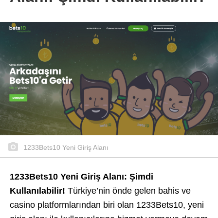
1233Bets10 Yeni Giriş Alanı
1233Bets10 Yeni Giriş Alanı: Şimdi
Kullanılabilir!
Türkiye’nin önde gelen bahis ve
casino platformlarından biri olan 1233Bets10, yeni