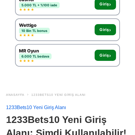
›
Giriş
5.000 TL + %100 iade
★★★★
Wettigo
›
Giriş
10 Bin TL bonus
★★★★
MR Oyun
›
Giriş
6.000 TL bedava
★★★★
ANASAYFA
1233BETS10 YENI GIRIŞ ALANI
1233Bets10 Yeni Giriş Alanı
1233Bets10 Yeni Giriş
Alanı: Şimdi Kullanılabilir!