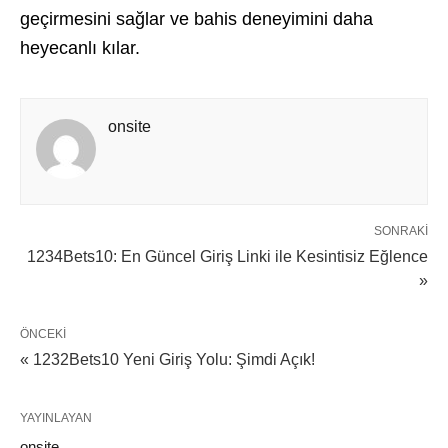
geçirmesini sağlar ve bahis deneyimini daha
heyecanlı kılar.
onsite
SONRAKI
1234Bets10: En Güncel Giriş Linki ile Kesintisiz Eğlence
»
ÖNCEKI
« 1232Bets10 Yeni Giriş Yolu: Şimdi Açık!
YAYINLAYAN
onsite