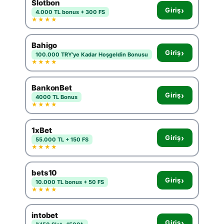
Slotbon
›
Giriş
4.000 TL bonus + 300 FS
★★★★
Bahigo
›
Giriş
100.000 TRY'ye Kadar Hoşgeldin Bonusu
★★★★
BankonBet
›
Giriş
4000 TL Bonus
★★★★
1xBet
›
Giriş
55.000 TL + 150 FS
★★★★
bets10
›
Giriş
10.000 TL bonus + 50 FS
★★★★
intobet
›
Giriş