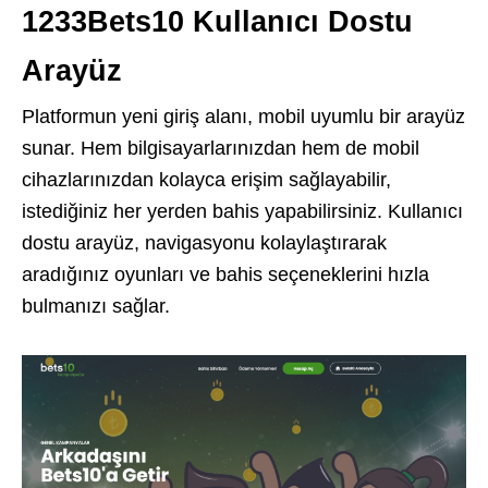
1233Bets10
Kullanıcı Dostu
Arayüz
Platformun yeni giriş alanı, mobil uyumlu bir arayüz
sunar. Hem bilgisayarlarınızdan hem de mobil
cihazlarınızdan kolayca erişim sağlayabilir,
istediğiniz her yerden bahis yapabilirsiniz. Kullanıcı
dostu arayüz, navigasyonu kolaylaştırarak
aradığınız oyunları ve bahis seçeneklerini hızla
bulmanızı sağlar.