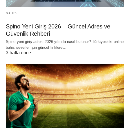
BAHIS
Spino Yeni Giriş 2026 – Güncel Adres ve
Güvenlik Rehberi
Spino yeni giriş adresi 2026 yılında nasıl bulunur? Türkiye'deki online
bahis severler için güncel linklere…
3 hafta önce