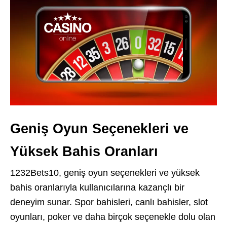
Geniş Oyun Seçenekleri ve
Yüksek Bahis Oranları
1232Bets10, geniş oyun seçenekleri ve yüksek
bahis oranlarıyla kullanıcılarına kazançlı bir
deneyim sunar. Spor bahisleri, canlı bahisler, slot
oyunları, poker ve daha birçok seçenekle dolu olan