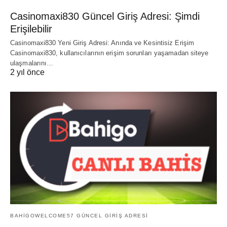
Casinomaxi830 Güncel Giriş Adresi: Şimdi
Erişilebilir
Casinomaxi830 Yeni Giriş Adresi: Anında ve Kesintisiz Erişim
Casinomaxi830, kullanıcılarının erişim sorunları yaşamadan siteye
ulaşmalarını…
2 yıl önce
BAHIGOWELCOME57 GÜNCEL GIRIŞ ADRESI