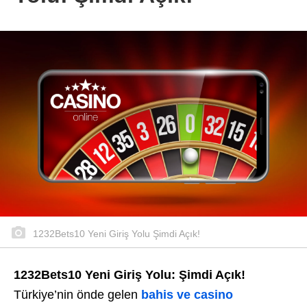
1232Bets10 Yeni Giriş Yolu Şimdi Açık!
1232Bets10 Yeni Giriş Yolu: Şimdi Açık!
Türkiye’nin önde gelen
bahis ve casino