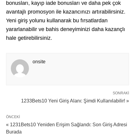
bonusları, kayıp iade bonusları ve daha pek çok
avantajlı promosyon ile kazancınızı artırabilirsiniz.
Yeni giriş yolunu kullanarak bu fırsatlardan
yararlanabilir ve bahis deneyiminizi daha kazançlı
hale getirebilirsiniz.
onsite
SONRAKI
1233Bets10 Yeni Giriş Alanı: Şimdi Kullanılabilir! »
ÖNCEKI
« 1231Bets10 Yeniden Erişim Sağlandı: Son Giriş Adresi
Burada