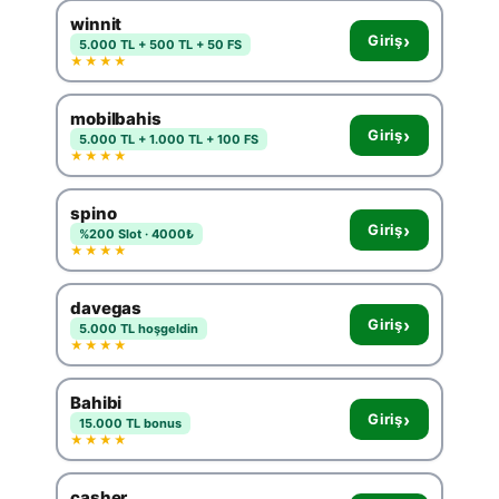
winnit
›
Giriş
5.000 TL + 500 TL + 50 FS
★★★★
mobilbahis
›
Giriş
5.000 TL + 1.000 TL + 100 FS
★★★★
spino
›
Giriş
%200 Slot · 4000₺
★★★★
davegas
›
Giriş
5.000 TL hoşgeldin
★★★★
Bahibi
›
Giriş
15.000 TL bonus
★★★★
casher