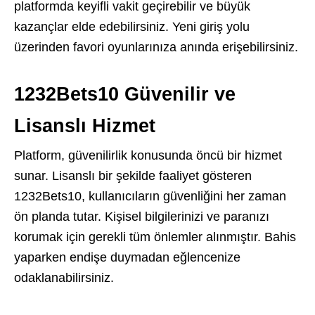
platformda keyifli vakit geçirebilir ve büyük
kazançlar elde edebilirsiniz. Yeni giriş yolu
üzerinden favori oyunlarınıza anında erişebilirsiniz.
1232Bets10
Güvenilir ve
Lisanslı Hizmet
Platform, güvenilirlik konusunda öncü bir hizmet
sunar. Lisanslı bir şekilde faaliyet gösteren
1232Bets10, kullanıcıların güvenliğini her zaman
ön planda tutar. Kişisel bilgilerinizi ve paranızı
korumak için gerekli tüm önlemler alınmıştır. Bahis
yaparken endişe duymadan eğlencenize
odaklanabilirsiniz.