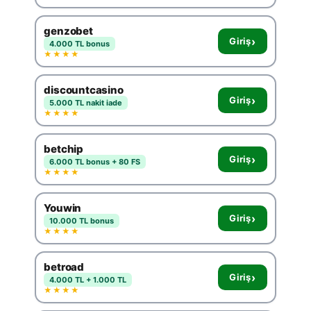
genzobet
›
Giriş
4.000 TL bonus
★★★★
discountcasino
›
Giriş
5.000 TL nakit iade
★★★★
betchip
›
Giriş
6.000 TL bonus + 80 FS
★★★★
Youwin
›
Giriş
10.000 TL bonus
★★★★
betroad
›
Giriş
4.000 TL + 1.000 TL
★★★★