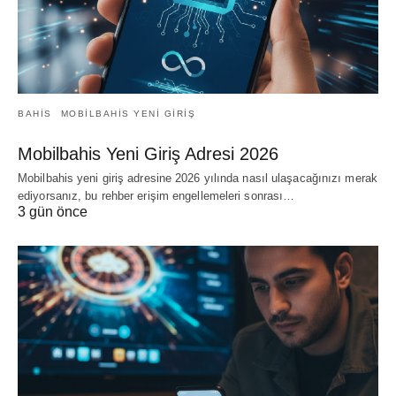
BAHIS
MOBILBAHIS YENI GIRIŞ
Mobilbahis Yeni Giriş Adresi 2026
Mobilbahis yeni giriş adresine 2026 yılında nasıl ulaşacağınızı merak
ediyorsanız, bu rehber erişim engellemeleri sonrası…
3 gün önce