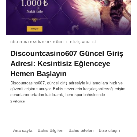
DISCOUNTCASINO607 GÜNCEL GIRIŞ ADRESI
Discountcasino607 Güncel Giriş
Adresi: Kesintisiz Eğlenceye
Hemen Başlayın
Discountcasino607, güncel giriş adresiyle kullanıcılara hızlı ve
güvenli erişim sunuyor. Bahis severlerin karşılaşabileceği erişim
sorunlarını ortadan kaldırarak, hem spor bahislerinde…
2 yıl önce
Ana sayfa
Bahis Bilgileri
Bahis Siteleri
Bize ulaşın