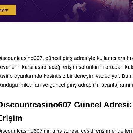
iscountcasino607, güncel giriş adresiyle kullanıcılara hı
everlerin karşılaşabileceği erişim sorunlarını ortadan k
asino oyunlarında kesintisiz bir deneyim vadediyor. Bu
unduğu imkanları ve güncel giriş adresinin avantajlarını 
Discountcasino607 Güncel Adresi:
Erişim
iscountcasino607’nin giriş adresi, çeşitli erişim engeller