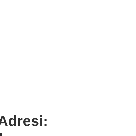
Adresi: