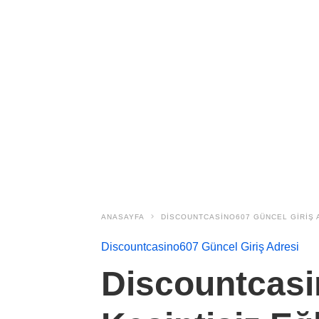
ANASAYFA
DISCOUNTCASINO607 GÜNCEL GIRIŞ 
Discountcasino607 Güncel Giriş Adresi
Discountcasi