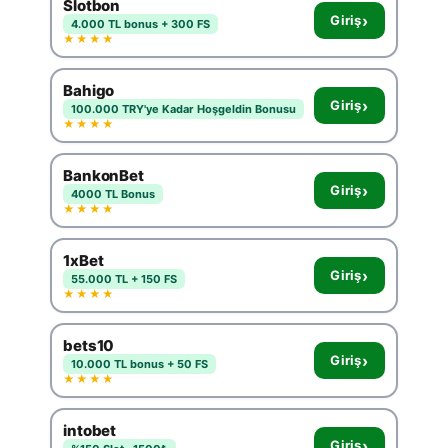
Slotbon
›
Giriş
4.000 TL bonus + 300 FS
★★★★
Bahigo
›
Giriş
100.000 TRY'ye Kadar Hoşgeldin Bonusu
★★★★
BankonBet
›
Giriş
4000 TL Bonus
★★★★
1xBet
›
Giriş
55.000 TL + 150 FS
★★★★
bets10
›
Giriş
10.000 TL bonus + 50 FS
★★★★
intobet
›
Giriş