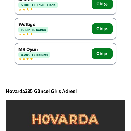
›
Giriş
5.000 TL + %100 iade
★★★★
Wettigo
›
Giriş
10 Bin TL bonus
★★★★
MR Oyun
›
Giriş
6.000 TL bedava
★★★★
Hovarda335 Güncel Giriş Adresi