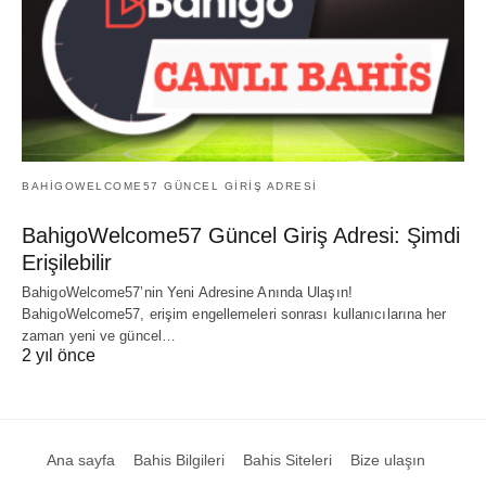
BAHIGOWELCOME57 GÜNCEL GIRIŞ ADRESI
BahigoWelcome57 Güncel Giriş Adresi: Şimdi
Erişilebilir
BahigoWelcome57’nin Yeni Adresine Anında Ulaşın!
BahigoWelcome57, erişim engellemeleri sonrası kullanıcılarına her
zaman yeni ve güncel…
2 yıl önce
Ana sayfa
Bahis Bilgileri
Bahis Siteleri
Bize ulaşın