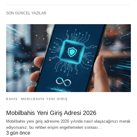
SON GÜNCEL YAZILAR
BAHIS
MOBILBAHIS YENI GIRIŞ
Mobilbahis Yeni Giriş Adresi 2026
Mobilbahis yeni giriş adresine 2026 yılında nasıl ulaşacağınızı merak
ediyorsanız, bu rehber erişim engellemeleri sonrası…
3 gün önce