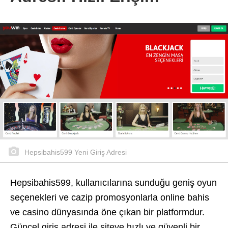
Hepsibahis599 Yeni Giriş Adresi
Hepsibahis599, kullanıcılarına sunduğu geniş oyun
seçenekleri ve cazip promosyonlarla online bahis
ve casino dünyasında öne çıkan bir platformdur.
Güncel giriş adresi ile siteye hızlı ve güvenli bir