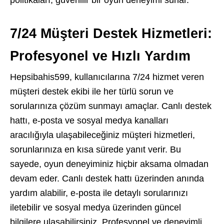
politikaları, güvenilir bir oyun deneyimi sunar.
7/24 Müşteri Destek Hizmetleri:
Profesyonel ve Hızlı Yardım
Hepsibahis599, kullanıcılarına 7/24 hizmet veren
müşteri destek ekibi ile her türlü sorun ve
sorularınıza çözüm sunmayı amaçlar. Canlı destek
hattı, e-posta ve sosyal medya kanalları
aracılığıyla ulaşabileceğiniz müşteri hizmetleri,
sorunlarınıza en kısa sürede yanıt verir. Bu
sayede, oyun deneyiminiz hiçbir aksama olmadan
devam eder. Canlı destek hattı üzerinden anında
yardım alabilir, e-posta ile detaylı sorularınızı
iletebilir ve sosyal medya üzerinden güncel
bilgilere ulaşabilirsiniz. Profesyonel ve deneyimli