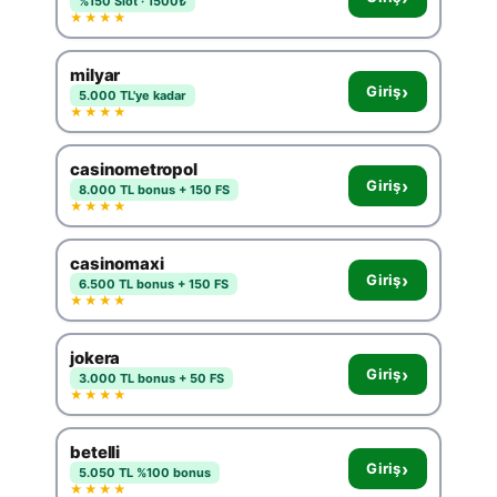
%150 Slot · 1500₺
★★★★
milyar
›
Giriş
5.000 TL'ye kadar
★★★★
casinometropol
›
Giriş
8.000 TL bonus + 150 FS
★★★★
casinomaxi
›
Giriş
6.500 TL bonus + 150 FS
★★★★
jokera
›
Giriş
3.000 TL bonus + 50 FS
★★★★
betelli
›
Giriş
5.050 TL %100 bonus
★★★★