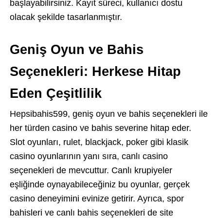
başlayabilirsiniz. Kayıt süreci, kullanıcı dostu
olacak şekilde tasarlanmıştır.
Geniş Oyun ve Bahis
Seçenekleri: Herkese Hitap
Eden Çeşitlilik
Hepsibahis599, geniş oyun ve bahis seçenekleri ile
her türden casino ve bahis severine hitap eder.
Slot oyunları, rulet, blackjack, poker gibi klasik
casino oyunlarının yanı sıra, canlı casino
seçenekleri de mevcuttur. Canlı krupiyeler
eşliğinde oynayabileceğiniz bu oyunlar, gerçek
casino deneyimini evinize getirir. Ayrıca, spor
bahisleri ve canlı bahis seçenekleri de site