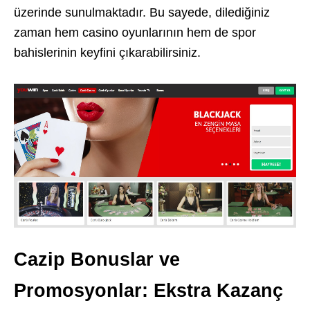
üzerinde sunulmaktadır. Bu sayede, dilediğiniz
zaman hem casino oyunlarının hem de spor
bahislerinin keyfini çıkarabilirsiniz.
Cazip Bonuslar ve
Promosyonlar: Ekstra Kazanç