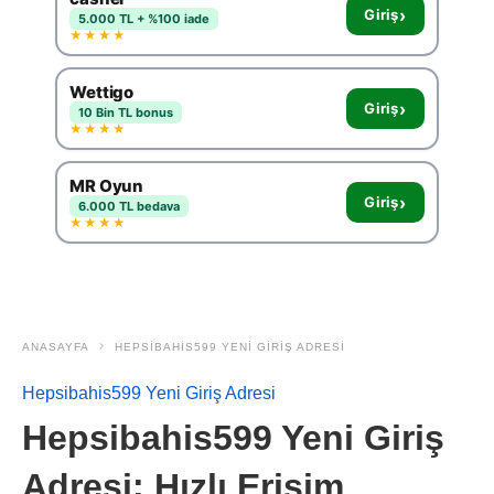
›
Giriş
5.000 TL + %100 iade
★★★★
Wettigo
›
Giriş
10 Bin TL bonus
★★★★
MR Oyun
›
Giriş
6.000 TL bedava
★★★★
ANASAYFA
HEPSIBAHIS599 YENI GIRIŞ ADRESI
Hepsibahis599 Yeni Giriş Adresi
Hepsibahis599 Yeni Giriş
Adresi: Hızlı Erişim