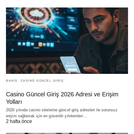
BAHIS
CASINO GÜNCEL GIRIŞ
Casino Güncel Giriş 2026 Adresi ve Erişim
Yolları
2026 yılında casino sitelerine güncel giriş adresleri ile sorunsuz
erişim sağlamak için en güvenilir yöntemleri…
2 hafta önce