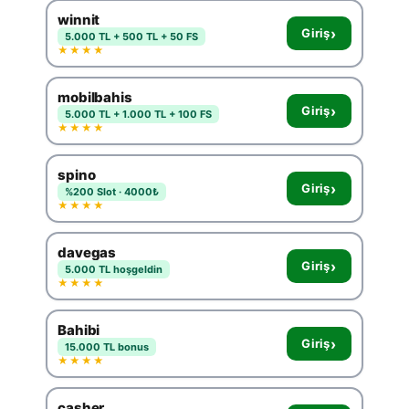
winnit
›
Giriş
5.000 TL + 500 TL + 50 FS
★★★★
mobilbahis
›
Giriş
5.000 TL + 1.000 TL + 100 FS
★★★★
spino
›
Giriş
%200 Slot · 4000₺
★★★★
davegas
›
Giriş
5.000 TL hoşgeldin
★★★★
Bahibi
›
Giriş
15.000 TL bonus
★★★★
casher