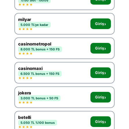
%150 Slot · 1500₺
★★★★
milyar
›
Giriş
5.000 TL'ye kadar
★★★★
casinometropol
›
Giriş
8.000 TL bonus + 150 FS
★★★★
casinomaxi
›
Giriş
6.500 TL bonus + 150 FS
★★★★
jokera
›
Giriş
3.000 TL bonus + 50 FS
★★★★
betelli
›
Giriş
5.050 TL %100 bonus
★★★★