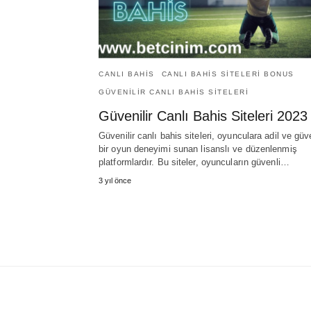
CANLI BAHIS
CANLI BAHIS SITELERI BONUS
GÜVENILIR CANLI BAHIS SITELERI
Güvenilir Canlı Bahis Siteleri 2023
Güvenilir canlı bahis siteleri, oyunculara adil ve güv
bir oyun deneyimi sunan lisanslı ve düzenlenmiş
platformlardır. Bu siteler, oyuncuların güvenli…
3 yıl önce