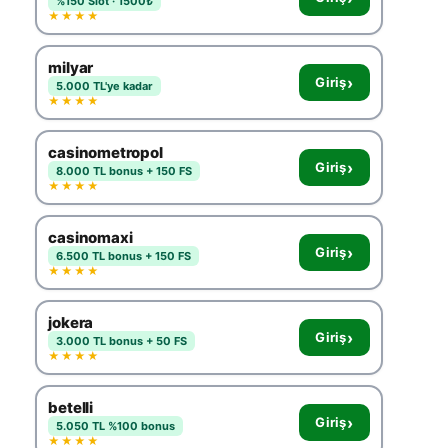
%150 Slot · 1500₺
★★★★
milyar
›
Giriş
5.000 TL'ye kadar
★★★★
casinometropol
›
Giriş
8.000 TL bonus + 150 FS
★★★★
casinomaxi
›
Giriş
6.500 TL bonus + 150 FS
★★★★
jokera
›
Giriş
3.000 TL bonus + 50 FS
★★★★
betelli
›
Giriş
5.050 TL %100 bonus
★★★★