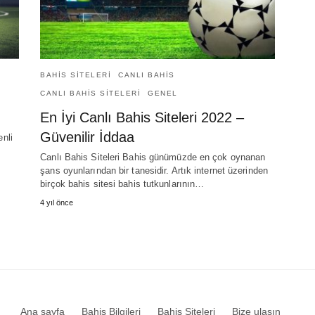
BAHIS SITELERI
CANLI BAHIS
CANLI BAHIS SITELERI
GENEL
En İyi Canlı Bahis Siteleri 2022 –
Güvenilir İddaa
enli
Canlı Bahis Siteleri Bahis günümüzde en çok oynanan
şans oyunlarından bir tanesidir. Artık internet üzerinden
birçok bahis sitesi bahis tutkunlarının…
4 yıl önce
Ana sayfa
Bahis Bilgileri
Bahis Siteleri
Bize ulaşın