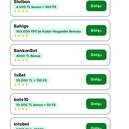
Slotbon
›
Giriş
4.000 TL bonus + 300 FS
★★★★
Bahigo
›
Giriş
100.000 TRY'ye Kadar Hoşgeldin Bonusu
★★★★
BankonBet
›
Giriş
4000 TL Bonus
★★★★
1xBet
›
Giriş
55.000 TL + 150 FS
★★★★
bets10
›
Giriş
10.000 TL bonus + 50 FS
★★★★
intobet
›
Giriş