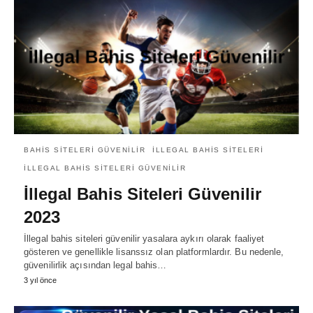
BAHIS SITELERI GÜVENILIR
İLLEGAL BAHIS SITELERI
İLLEGAL BAHIS SITELERI GÜVENILIR
İllegal Bahis Siteleri Güvenilir
2023
İllegal bahis siteleri güvenilir yasalara aykırı olarak faaliyet
gösteren ve genellikle lisanssız olan platformlardır. Bu nedenle,
güvenilirlik açısından legal bahis…
3 yıl önce