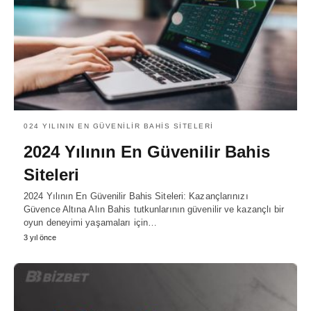
024 YILININ EN GÜVENILIR BAHIS SITELERI
2024 Yılının En Güvenilir Bahis
Siteleri
2024 Yılının En Güvenilir Bahis Siteleri: Kazançlarınızı
Güvence Altına Alın Bahis tutkunlarının güvenilir ve kazançlı bir
oyun deneyimi yaşamaları için…
3 yıl önce