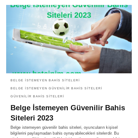
BELGE İSTEMEYEN BAHIS SITELERI
BELGE İSTEMEYEN GÜVENILIR BAHIS SITELERI
GÜVENILIR BAHIS SITELERI
Belge İstemeyen Güvenilir Bahis
Siteleri 2023
Belge istemeyen güvenilir bahis siteleri, oyuncuların kişisel
bilgilerini paylaşmadan bahis oynayabilecekleri sitelerdir. Bu