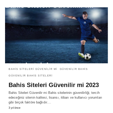
BAHIS SITELERI GÜVENILIR MI
GÜVENILIR BAHIS
GÜVENILIR BAHIS SITELERI
Bahis Siteleri Güvenilir mi 2023
Bahis Siteleri Güvenilir mi Bahis sitelerinin güvenilirliği, tercih
edeceğiniz sitenin kalitesi, lisansı, itibarı ve kullanıcı yorumları
gibi birçok faktöre bağlıdır.…
3 yıl önce