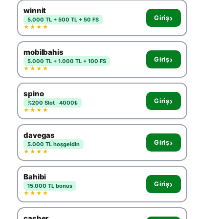
winnit
›
Giriş
5.000 TL + 500 TL + 50 FS
★★★★
mobilbahis
›
Giriş
5.000 TL + 1.000 TL + 100 FS
★★★★
spino
›
Giriş
%200 Slot · 4000₺
★★★★
davegas
›
Giriş
5.000 TL hoşgeldin
★★★★
Bahibi
›
Giriş
15.000 TL bonus
★★★★
casher