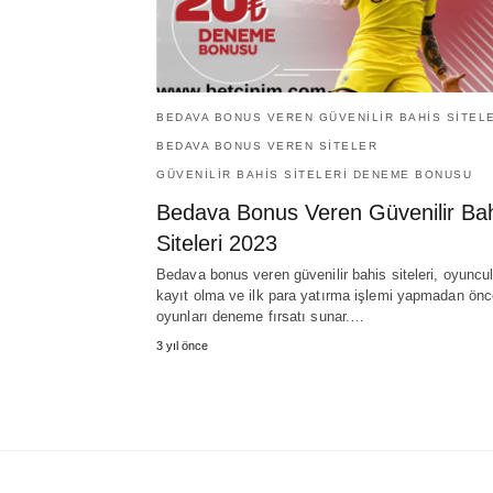
BEDAVA BONUS VEREN GÜVENILIR BAHIS SITEL
BEDAVA BONUS VEREN SITELER
GÜVENILIR BAHIS SITELERI DENEME BONUSU
Bedava Bonus Veren Güvenilir Ba
Siteleri 2023
Bedava bonus veren güvenilir bahis siteleri, oyuncu
kayıt olma ve ilk para yatırma işlemi yapmadan önc
oyunları deneme fırsatı sunar.…
3 yıl önce