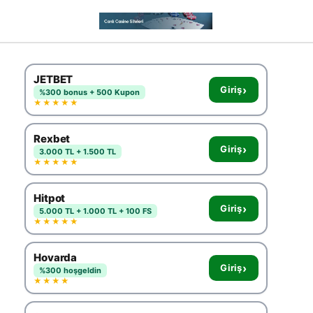
JETBET
›
Giriş
%300 bonus + 500 Kupon
★★★★★
Rexbet
›
Giriş
3.000 TL + 1.500 TL
★★★★★
Hitpot
›
Giriş
5.000 TL + 1.000 TL + 100 FS
★★★★★
Hovarda
›
Giriş
%300 hoşgeldin
★★★★