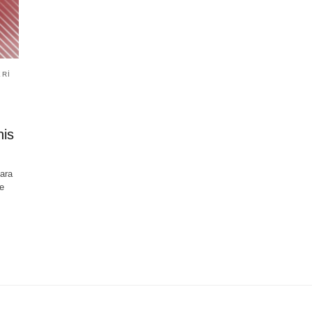
ERI
his
lara
e