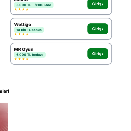
›
Giriş
5.000 TL + %100 iade
★★★★
Wettigo
›
Giriş
10 Bin TL bonus
★★★★
MR Oyun
›
Giriş
6.000 TL bedava
★★★★
leri