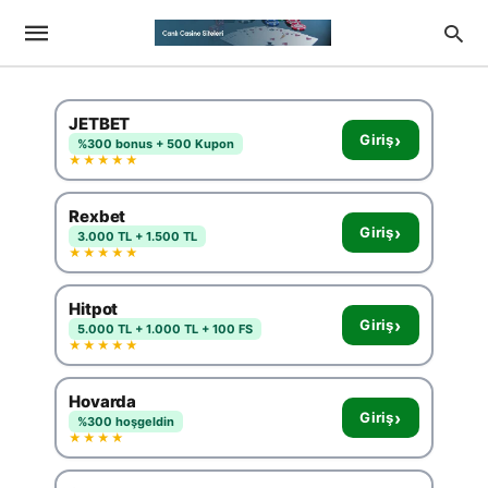
JETBET
›
Giriş
%300 bonus + 500 Kupon
★★★★★
Rexbet
›
Giriş
3.000 TL + 1.500 TL
★★★★★
Hitpot
›
Giriş
5.000 TL + 1.000 TL + 100 FS
★★★★★
Hovarda
›
Giriş
%300 hoşgeldin
★★★★