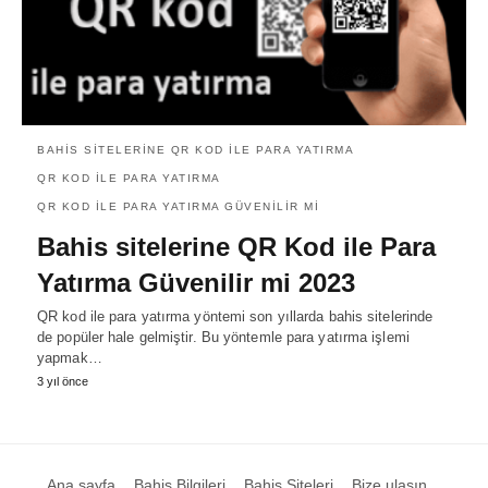
BAHIS SITELERINE QR KOD ILE PARA YATIRMA
QR KOD ILE PARA YATIRMA
QR KOD ILE PARA YATIRMA GÜVENILIR MI
Bahis sitelerine QR Kod ile Para
Yatırma Güvenilir mi 2023
QR kod ile para yatırma yöntemi son yıllarda bahis sitelerinde
de popüler hale gelmiştir. Bu yöntemle para yatırma işlemi
yapmak…
3 yıl önce
Ana sayfa
Bahis Bilgileri
Bahis Siteleri
Bize ulaşın