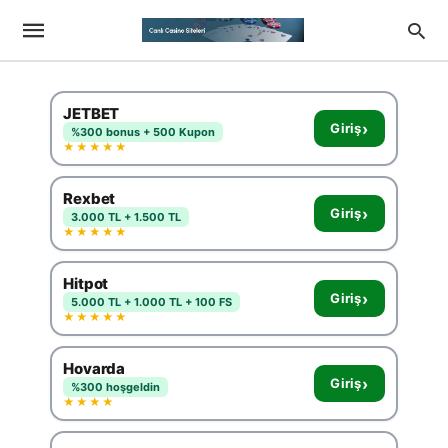
JETBET
›
Giriş
%300 bonus + 500 Kupon
★★★★★
Rexbet
›
Giriş
3.000 TL + 1.500 TL
★★★★★
Hitpot
›
Giriş
5.000 TL + 1.000 TL + 100 FS
★★★★★
Hovarda
›
Giriş
%300 hoşgeldin
★★★★