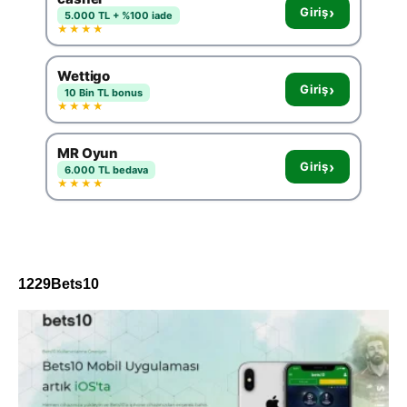
›
Giriş
5.000 TL + %100 iade
★★★★
Wettigo
›
Giriş
10 Bin TL bonus
★★★★
MR Oyun
›
Giriş
6.000 TL bedava
★★★★
1229Bets10