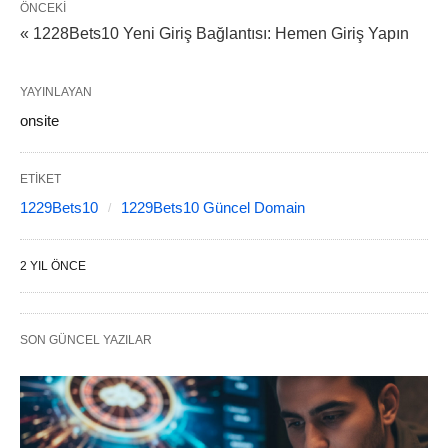
ÖNCEKI
« 1228Bets10 Yeni Giriş Bağlantısı: Hemen Giriş Yapın
YAYINLAYAN
onsite
ETIKET
1229Bets10
1229Bets10 Güncel Domain
2 YIL ÖNCE
SON GÜNCEL YAZILAR