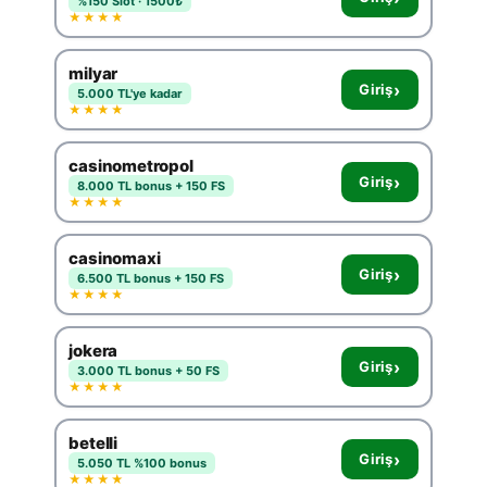
%150 Slot · 1500₺
★★★★
milyar
›
Giriş
5.000 TL'ye kadar
★★★★
casinometropol
›
Giriş
8.000 TL bonus + 150 FS
★★★★
casinomaxi
›
Giriş
6.500 TL bonus + 150 FS
★★★★
jokera
›
Giriş
3.000 TL bonus + 50 FS
★★★★
betelli
›
Giriş
5.050 TL %100 bonus
★★★★