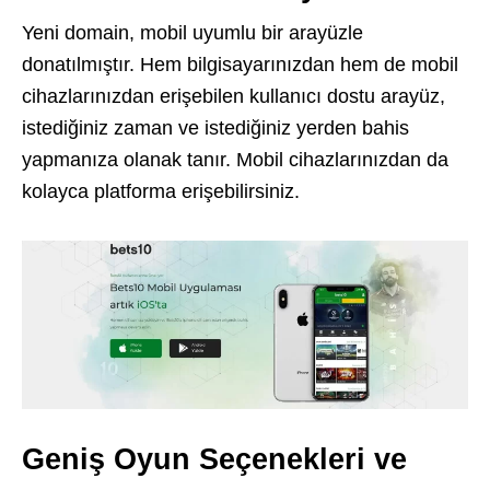
Yeni domain, mobil uyumlu bir arayüzle
donatılmıştır. Hem bilgisayarınızdan hem de mobil
cihazlarınızdan erişebilen kullanıcı dostu arayüz,
istediğiniz zaman ve istediğiniz yerden bahis
yapmanıza olanak tanır. Mobil cihazlarınızdan da
kolayca platforma erişebilirsiniz.
Geniş Oyun Seçenekleri ve