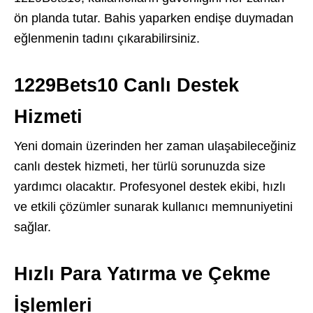
ön planda tutar. Bahis yaparken endişe duymadan
eğlenmenin tadını çıkarabilirsiniz.
1229Bets10
Canlı Destek
Hizmeti
Yeni domain üzerinden her zaman ulaşabileceğiniz
canlı destek hizmeti, her türlü sorunuzda size
yardımcı olacaktır. Profesyonel destek ekibi, hızlı
ve etkili çözümler sunarak kullanıcı memnuniyetini
sağlar.
Hızlı Para Yatırma ve Çekme
İşlemleri