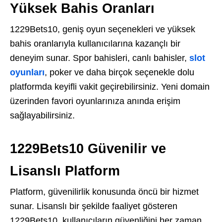
Yüksek Bahis Oranları
1229Bets10, geniş oyun seçenekleri ve yüksek
bahis oranlarıyla kullanıcılarına kazançlı bir
deneyim sunar. Spor bahisleri, canlı bahisler,
slot
oyunları
, poker ve daha birçok seçenekle dolu
platformda keyifli vakit geçirebilirsiniz. Yeni domain
üzerinden favori oyunlarınıza anında erişim
sağlayabilirsiniz.
1229Bets10
Güvenilir ve
Lisanslı Platform
Platform, güvenilirlik konusunda öncü bir hizmet
sunar. Lisanslı bir şekilde faaliyet gösteren
1229Bets10, kullanıcıların güvenliğini her zaman