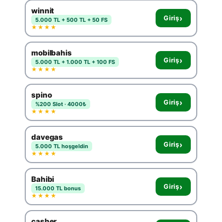
winnit
›
Giriş
5.000 TL + 500 TL + 50 FS
★★★★
mobilbahis
›
Giriş
5.000 TL + 1.000 TL + 100 FS
★★★★
spino
›
Giriş
%200 Slot · 4000₺
★★★★
davegas
›
Giriş
5.000 TL hoşgeldin
★★★★
Bahibi
›
Giriş
15.000 TL bonus
★★★★
casher