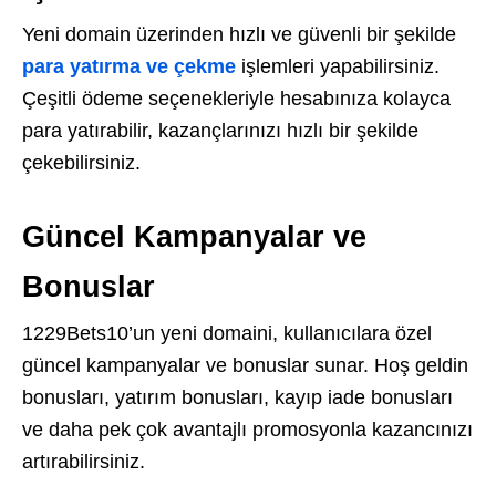
Yeni domain üzerinden hızlı ve güvenli bir şekilde
para yatırma ve çekme
işlemleri yapabilirsiniz.
Çeşitli ödeme seçenekleriyle hesabınıza kolayca
para yatırabilir, kazançlarınızı hızlı bir şekilde
çekebilirsiniz.
Güncel Kampanyalar ve
Bonuslar
1229Bets10’un yeni domaini, kullanıcılara özel
güncel kampanyalar ve bonuslar sunar. Hoş geldin
bonusları, yatırım bonusları, kayıp iade bonusları
ve daha pek çok avantajlı promosyonla kazancınızı
artırabilirsiniz.