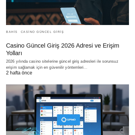
BAHIS
CASINO GÜNCEL GIRIŞ
Casino Güncel Giriş 2026 Adresi ve Erişim
Yolları
2026 yılında casino sitelerine güncel giriş adresleri ile sorunsuz
erişim sağlamak için en güvenilir yöntemleri…
2 hafta önce