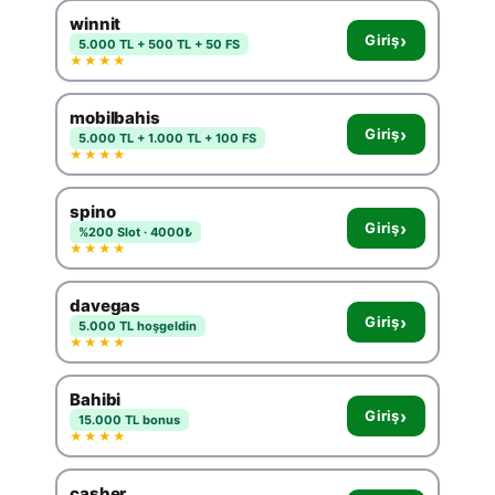
winnit
›
Giriş
5.000 TL + 500 TL + 50 FS
★★★★
mobilbahis
›
Giriş
5.000 TL + 1.000 TL + 100 FS
★★★★
spino
›
Giriş
%200 Slot · 4000₺
★★★★
davegas
›
Giriş
5.000 TL hoşgeldin
★★★★
Bahibi
›
Giriş
15.000 TL bonus
★★★★
casher