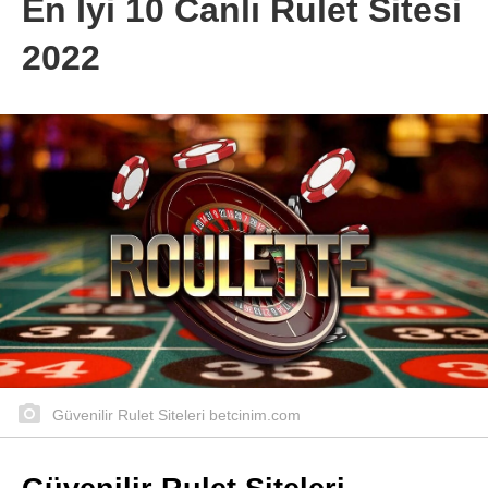
En İyi 10 Canlı Rulet Sitesi
2022
Güvenilir Rulet Siteleri betcinim.com