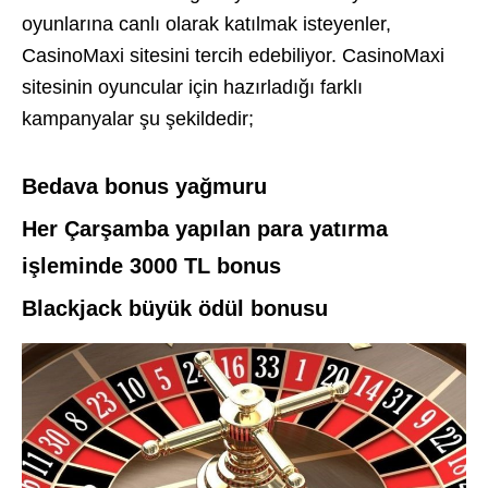
oyunlarına canlı olarak katılmak isteyenler,
CasinoMaxi sitesini tercih edebiliyor. CasinoMaxi
sitesinin oyuncular için hazırladığı farklı
kampanyalar şu şekildedir;
Bedava bonus yağmuru
Her Çarşamba yapılan para yatırma
işleminde 3000 TL bonus
Blackjack büyük ödül bonusu