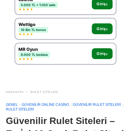
›
Giriş
5.000 TL + %100 iade
★★★★
Wettigo
›
Giriş
10 Bin TL bonus
★★★★
MR Oyun
›
Giriş
6.000 TL bedava
★★★★
ANASAYFA
RULET SITELERI
GENEL
GÜVENILIR ONLINE CASINO
GÜVENILIR RULET SITELERI
RULET SITELERI
Güvenilir Rulet Siteleri –