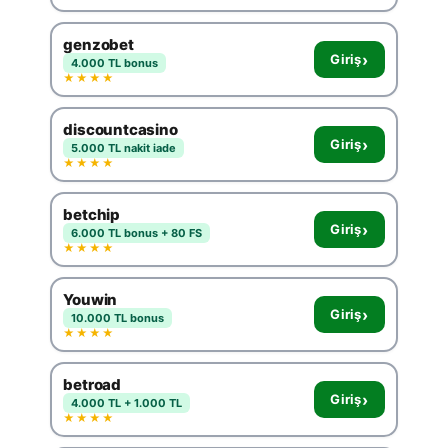
genzobet
›
Giriş
4.000 TL bonus
★★★★
discountcasino
›
Giriş
5.000 TL nakit iade
★★★★
betchip
›
Giriş
6.000 TL bonus + 80 FS
★★★★
Youwin
›
Giriş
10.000 TL bonus
★★★★
betroad
›
Giriş
4.000 TL + 1.000 TL
★★★★