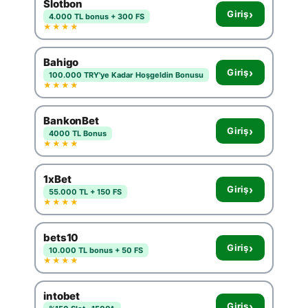
Slotbon
›
Giriş
4.000 TL bonus + 300 FS
★★★★
Bahigo
›
Giriş
100.000 TRY'ye Kadar Hoşgeldin Bonusu
★★★★
BankonBet
›
Giriş
4000 TL Bonus
★★★★
1xBet
›
Giriş
55.000 TL + 150 FS
★★★★
bets10
›
Giriş
10.000 TL bonus + 50 FS
★★★★
intobet
›
Giriş