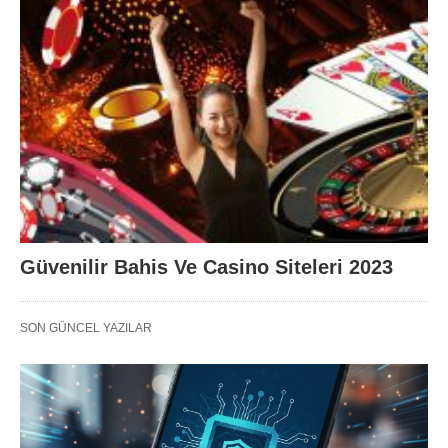
Güvenilir Bahis Ve Casino Siteleri 2023
SON GÜNCEL YAZILAR