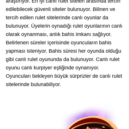
araştırıyor. En iyi canlı rulet siteleri arasında tercih
edilebilecek güvenli siteler bulunuyor. Bilinen ve
tercih edilen rulet sitelerinde canlı oyunlar da
bulunuyor. Üyelerin oynadığı rulet oyunlarının canlı
olarak oynanması, anlık bahis imkanı sağlıyor.
Belirlenen süreler içerisinde oyuncuların bahis
yapması isteniyor. Bahis süresi her oyunda olduğu
gibi canlı rulet oyununda da bulunuyor. Canlı rulet
oyunu canlı kurpiyer eşliğinde oynanıyor.
Oyuncuları bekleyen büyük sürprizler de canlı rulet
sitelerinde bulunabiliyor.