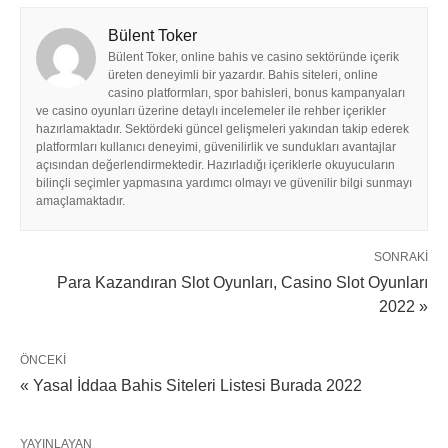
Bülent Toker
Bülent Toker, online bahis ve casino sektöründe içerik
üreten deneyimli bir yazardır. Bahis siteleri, online
casino platformları, spor bahisleri, bonus kampanyaları
ve casino oyunları üzerine detaylı incelemeler ile rehber içerikler
hazırlamaktadır. Sektördeki güncel gelişmeleri yakından takip ederek
platformları kullanıcı deneyimi, güvenilirlik ve sundukları avantajlar
açısından değerlendirmektedir. Hazırladığı içeriklerle okuyucuların
bilinçli seçimler yapmasına yardımcı olmayı ve güvenilir bilgi sunmayı
amaçlamaktadır.
SONRAKI
Para Kazandıran Slot Oyunları, Casino Slot Oyunları
2022 »
ÖNCEKI
« Yasal İddaa Bahis Siteleri Listesi Burada 2022
YAYINLAYAN