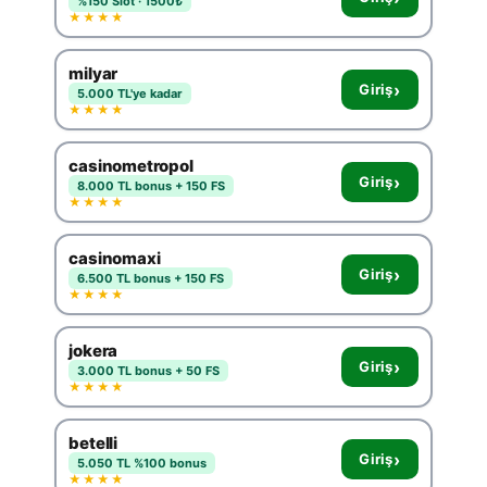
%150 Slot · 1500₺
★★★★
milyar
›
Giriş
5.000 TL'ye kadar
★★★★
casinometropol
›
Giriş
8.000 TL bonus + 150 FS
★★★★
casinomaxi
›
Giriş
6.500 TL bonus + 150 FS
★★★★
jokera
›
Giriş
3.000 TL bonus + 50 FS
★★★★
betelli
›
Giriş
5.050 TL %100 bonus
★★★★