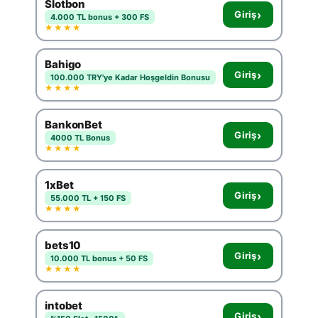
Slotbon
›
Giriş
4.000 TL bonus + 300 FS
★★★★
Bahigo
›
Giriş
100.000 TRY'ye Kadar Hoşgeldin Bonusu
★★★★
BankonBet
›
Giriş
4000 TL Bonus
★★★★
1xBet
›
Giriş
55.000 TL + 150 FS
★★★★
bets10
›
Giriş
10.000 TL bonus + 50 FS
★★★★
intobet
›
Giriş