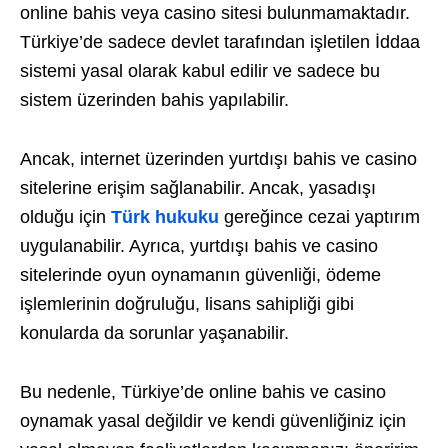
online bahis veya casino sitesi bulunmamaktadır.
Türkiye’de sadece devlet tarafından işletilen İddaa
sistemi yasal olarak kabul edilir ve sadece bu
sistem üzerinden bahis yapılabilir.
Ancak, internet üzerinden yurtdışı bahis ve casino
sitelerine erişim sağlanabilir. Ancak, yasadışı
olduğu için
Türk hukuku
gereğince cezai yaptırım
uygulanabilir. Ayrıca, yurtdışı bahis ve casino
sitelerinde oyun oynamanın güvenliği, ödeme
işlemlerinin doğruluğu, lisans sahipliği gibi
konularda da sorunlar yaşanabilir.
Bu nedenle, Türkiye’de online bahis ve casino
oynamak yasal değildir ve kendi güvenliğiniz için