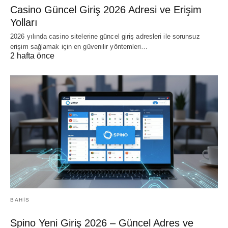
Casino Güncel Giriş 2026 Adresi ve Erişim
Yolları
2026 yılında casino sitelerine güncel giriş adresleri ile sorunsuz
erişim sağlamak için en güvenilir yöntemleri…
2 hafta önce
BAHIS
Spino Yeni Giriş 2026 – Güncel Adres ve