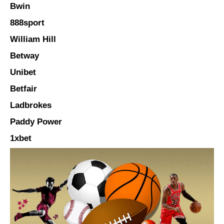
Bwin
888sport
William Hill
Betway
Unibet
Betfair
Ladbrokes
Paddy Power
1xbet