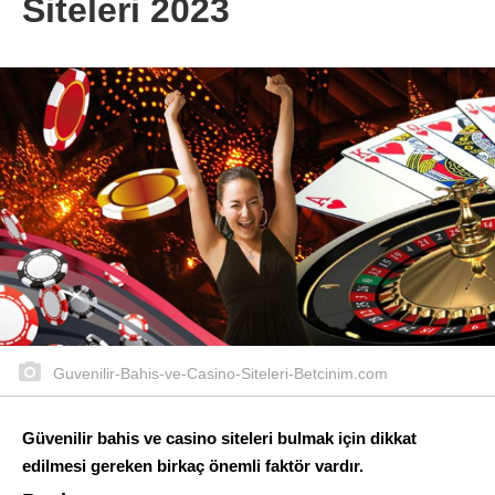
Siteleri 2023
Guvenilir-Bahis-ve-Casino-Siteleri-Betcinim.com
Güvenilir bahis ve casino siteleri bulmak için dikkat
edilmesi gereken birkaç önemli faktör vardır.