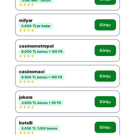
%150 Slot · 1500₺
★★★★
milyar
›
Giriş
5.000 TL'ye kadar
★★★★
casinometropol
›
Giriş
8.000 TL bonus + 150 FS
★★★★
casinomaxi
›
Giriş
6.500 TL bonus + 150 FS
★★★★
jokera
›
Giriş
3.000 TL bonus + 50 FS
★★★★
betelli
›
Giriş
5.050 TL %100 bonus
★★★★