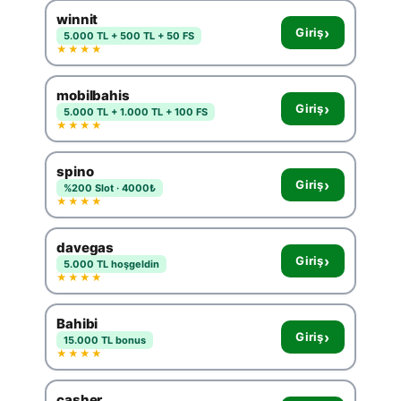
winnit
›
Giriş
5.000 TL + 500 TL + 50 FS
★★★★
mobilbahis
›
Giriş
5.000 TL + 1.000 TL + 100 FS
★★★★
spino
›
Giriş
%200 Slot · 4000₺
★★★★
davegas
›
Giriş
5.000 TL hoşgeldin
★★★★
Bahibi
›
Giriş
15.000 TL bonus
★★★★
casher