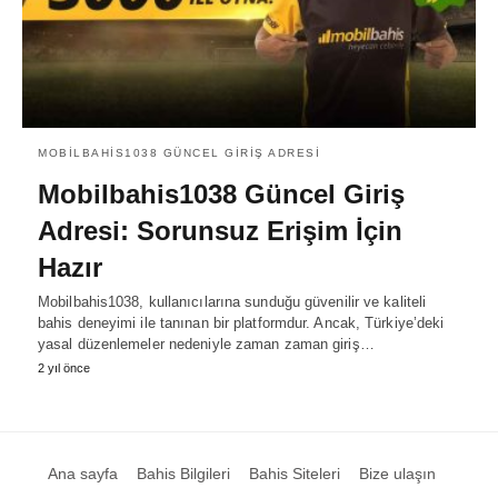
MOBILBAHIS1038 GÜNCEL GIRIŞ ADRESI
Mobilbahis1038 Güncel Giriş
Adresi: Sorunsuz Erişim İçin
Hazır
Mobilbahis1038, kullanıcılarına sunduğu güvenilir ve kaliteli
bahis deneyimi ile tanınan bir platformdur. Ancak, Türkiye’deki
yasal düzenlemeler nedeniyle zaman zaman giriş…
2 yıl önce
Ana sayfa
Bahis Bilgileri
Bahis Siteleri
Bize ulaşın