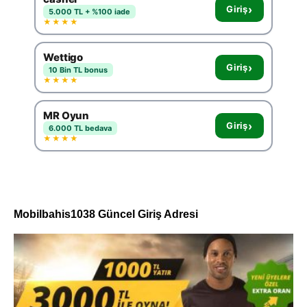
›
Giriş
5.000 TL + %100 iade
★★★★
Wettigo
›
Giriş
10 Bin TL bonus
★★★★
MR Oyun
›
Giriş
6.000 TL bedava
★★★★
Mobilbahis1038 Güncel Giriş Adresi