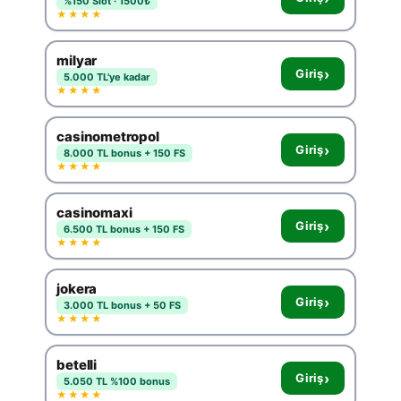
%150 Slot · 1500₺
★★★★
milyar
›
Giriş
5.000 TL'ye kadar
★★★★
casinometropol
›
Giriş
8.000 TL bonus + 150 FS
★★★★
casinomaxi
›
Giriş
6.500 TL bonus + 150 FS
★★★★
jokera
›
Giriş
3.000 TL bonus + 50 FS
★★★★
betelli
›
Giriş
5.050 TL %100 bonus
★★★★