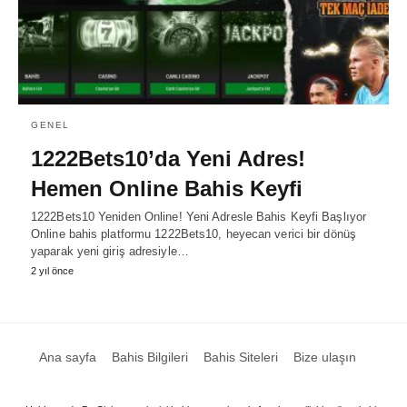
GENEL
1222Bets10’da Yeni Adres!
Hemen Online Bahis Keyfi
1222Bets10 Yeniden Online! Yeni Adresle Bahis Keyfi Başlıyor
Online bahis platformu 1222Bets10, heyecan verici bir dönüş
yaparak yeni giriş adresiyle…
2 yıl önce
Ana sayfa
Bahis Bilgileri
Bahis Siteleri
Bize ulaşın