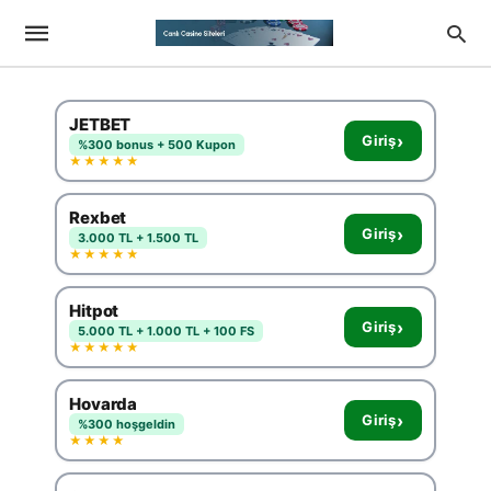
JETBET
›
Giriş
%300 bonus + 500 Kupon
★★★★★
Rexbet
›
Giriş
3.000 TL + 1.500 TL
★★★★★
Hitpot
›
Giriş
5.000 TL + 1.000 TL + 100 FS
★★★★★
Hovarda
›
Giriş
%300 hoşgeldin
★★★★