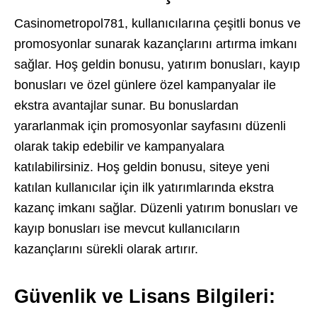
Casinometropol781, kullanıcılarına çeşitli bonus ve
promosyonlar sunarak kazançlarını artırma imkanı
sağlar. Hoş geldin bonusu, yatırım bonusları, kayıp
bonusları ve özel günlere özel kampanyalar ile
ekstra avantajlar sunar. Bu bonuslardan
yararlanmak için promosyonlar sayfasını düzenli
olarak takip edebilir ve kampanyalara
katılabilirsiniz. Hoş geldin bonusu, siteye yeni
katılan kullanıcılar için ilk yatırımlarında ekstra
kazanç imkanı sağlar. Düzenli yatırım bonusları ve
kayıp bonusları ise mevcut kullanıcıların
kazançlarını sürekli olarak artırır.
Güvenlik ve Lisans Bilgileri: