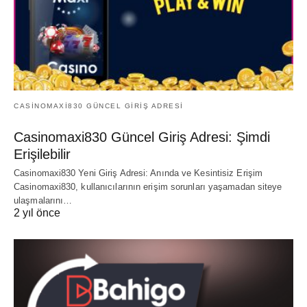
CASINOMAXI830 GÜNCEL GIRIŞ ADRESI
Casinomaxi830 Güncel Giriş Adresi: Şimdi
Erişilebilir
Casinomaxi830 Yeni Giriş Adresi: Anında ve Kesintisiz Erişim
Casinomaxi830, kullanıcılarının erişim sorunları yaşamadan siteye
ulaşmalarını…
2 yıl önce