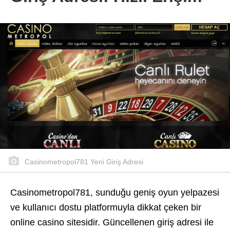
Casinometropol781 Yeni Giriş Adresi
Casinometropol781, sunduğu geniş oyun yelpazesi
ve kullanıcı dostu platformuyla dikkat çeken bir
online casino sitesidir. Güncellenen giriş adresi ile