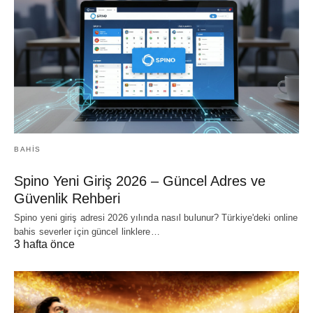
BAHIS
Spino Yeni Giriş 2026 – Güncel Adres ve
Güvenlik Rehberi
Spino yeni giriş adresi 2026 yılında nasıl bulunur? Türkiye'deki online
bahis severler için güncel linklere…
3 hafta önce