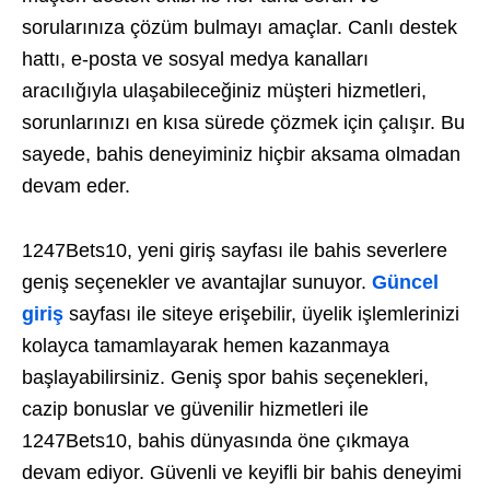
sorularınıza çözüm bulmayı amaçlar. Canlı destek
hattı, e-posta ve sosyal medya kanalları
aracılığıyla ulaşabileceğiniz müşteri hizmetleri,
sorunlarınızı en kısa sürede çözmek için çalışır. Bu
sayede, bahis deneyiminiz hiçbir aksama olmadan
devam eder.
1247Bets10, yeni giriş sayfası ile bahis severlere
geniş seçenekler ve avantajlar sunuyor.
Güncel
giriş
sayfası ile siteye erişebilir, üyelik işlemlerinizi
kolayca tamamlayarak hemen kazanmaya
başlayabilirsiniz. Geniş spor bahis seçenekleri,
cazip bonuslar ve güvenilir hizmetleri ile
1247Bets10, bahis dünyasında öne çıkmaya
devam ediyor. Güvenli ve keyifli bir bahis deneyimi