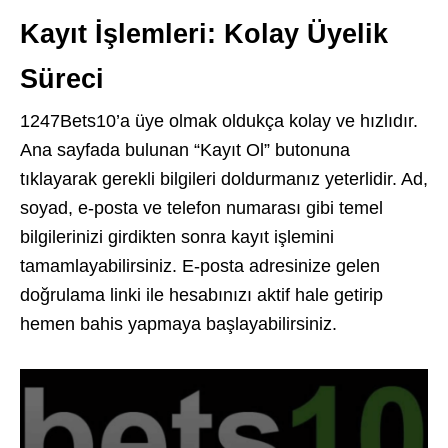
Kayıt İşlemleri: Kolay Üyelik
Süreci
1247Bets10’a üye olmak oldukça kolay ve hızlıdır.
Ana sayfada bulunan “Kayıt Ol” butonuna
tıklayarak gerekli bilgileri doldurmanız yeterlidir. Ad,
soyad, e-posta ve telefon numarası gibi temel
bilgilerinizi girdikten sonra kayıt işlemini
tamamlayabilirsiniz. E-posta adresinize gelen
doğrulama linki ile hesabınızı aktif hale getirip
hemen bahis yapmaya başlayabilirsiniz.