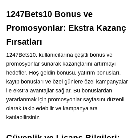
1247Bets10 Bonus ve
Promosyonlar: Ekstra Kazanç
Fırsatları
1247Bets10, kullanıcılarına çeşitli bonus ve
promosyonlar sunarak kazançlarını artırmayı
hedefler. Hoş geldin bonusu, yatırım bonusları,
kayıp bonusları ve özel günlere özel kampanyalar
ile ekstra avantajlar sağlar. Bu bonuslardan
yararlanmak için promosyonlar sayfasını düzenli
olarak takip edebilir ve kampanyalara
katılabilirsiniz.
Güvenlik ve Lisans Bilgileri: