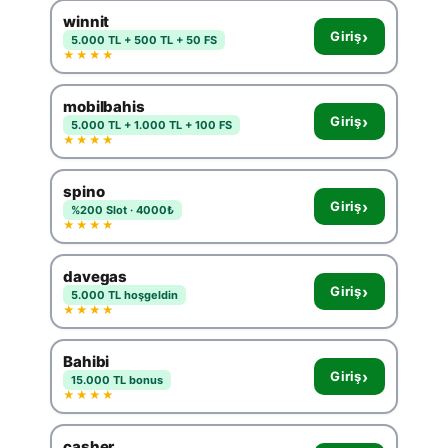
winnit
›
Giriş
5.000 TL + 500 TL + 50 FS
★★★★
mobilbahis
›
Giriş
5.000 TL + 1.000 TL + 100 FS
★★★★
spino
›
Giriş
%200 Slot · 4000₺
★★★★
davegas
›
Giriş
5.000 TL hoşgeldin
★★★★
Bahibi
›
Giriş
15.000 TL bonus
★★★★
casher