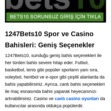
1247Bets10 Spor ve Casino
Bahisleri: Geniş Seçenekler
1247Bets10, sunduğu geniş bahis seçenekleri ile
her türden bahis severe hitap eder. Futbol,
basketbol, tenis gibi popüler sporların yanı sıra,
voleybol, hentbol ve e-spor gibi çeşitli alanlarda da
bahis yapabilirsiniz. Ayrıca, canlı bahis seçenekleri
ile maç esnasında bahis yaparak heyecanınızı
artırabilirsiniz. Casino ve
canlı casino oyunları
da
kullanıcılar arasında oldukça popülerdir.