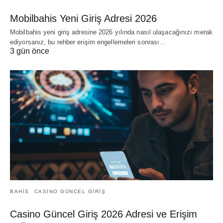
Mobilbahis Yeni Giriş Adresi 2026
Mobilbahis yeni giriş adresine 2026 yılında nasıl ulaşacağınızı merak
ediyorsanız, bu rehber erişim engellemeleri sonrası…
3 gün önce
BAHIS
CASINO GÜNCEL GIRIŞ
Casino Güncel Giriş 2026 Adresi ve Erişim