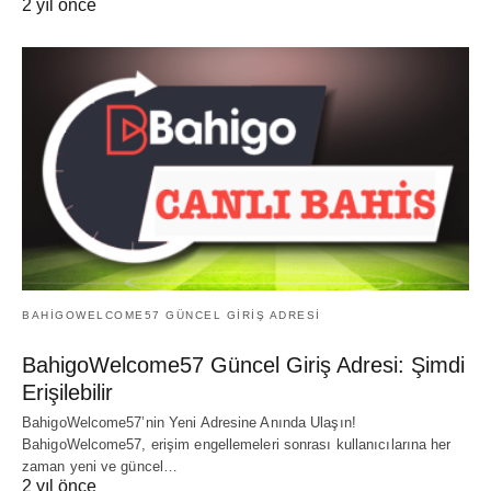
2 yıl önce
BAHIGOWELCOME57 GÜNCEL GIRIŞ ADRESI
BahigoWelcome57 Güncel Giriş Adresi: Şimdi
Erişilebilir
BahigoWelcome57’nin Yeni Adresine Anında Ulaşın!
BahigoWelcome57, erişim engellemeleri sonrası kullanıcılarına her
zaman yeni ve güncel…
2 yıl önce