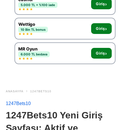
›
Giriş
5.000 TL + %100 iade
★★★★
Wettigo
›
Giriş
10 Bin TL bonus
★★★★
MR Oyun
›
Giriş
6.000 TL bedava
★★★★
ANASAYFA
1247BETS10
1247Bets10
1247Bets10 Yeni Giriş
Sayfası: Aktif ve