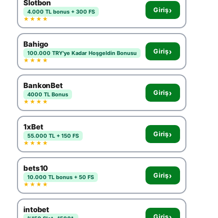
Slotbon
›
Giriş
4.000 TL bonus + 300 FS
★★★★
Bahigo
›
Giriş
100.000 TRY'ye Kadar Hoşgeldin Bonusu
★★★★
BankonBet
›
Giriş
4000 TL Bonus
★★★★
1xBet
›
Giriş
55.000 TL + 150 FS
★★★★
bets10
›
Giriş
10.000 TL bonus + 50 FS
★★★★
intobet
›
Giriş