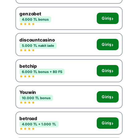
genzobet
›
Giriş
4.000 TL bonus
★★★★
discountcasino
›
Giriş
5.000 TL nakit iade
★★★★
betchip
›
Giriş
6.000 TL bonus + 80 FS
★★★★
Youwin
›
Giriş
10.000 TL bonus
★★★★
betroad
›
Giriş
4.000 TL + 1.000 TL
★★★★