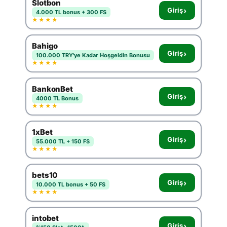
Slotbon
›
Giriş
4.000 TL bonus + 300 FS
★★★★
Bahigo
›
Giriş
100.000 TRY'ye Kadar Hoşgeldin Bonusu
★★★★
BankonBet
›
Giriş
4000 TL Bonus
★★★★
1xBet
›
Giriş
55.000 TL + 150 FS
★★★★
bets10
›
Giriş
10.000 TL bonus + 50 FS
★★★★
intobet
›
Giriş