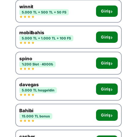
winnit
›
Giriş
5.000 TL + 500 TL + 50 FS
★★★★
mobilbahis
›
Giriş
5.000 TL + 1.000 TL + 100 FS
★★★★
spino
›
Giriş
%200 Slot · 4000₺
★★★★
davegas
›
Giriş
5.000 TL hoşgeldin
★★★★
Bahibi
›
Giriş
15.000 TL bonus
★★★★
casher