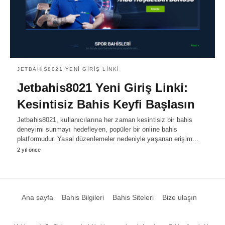
JETBAHIS8021 YENI GIRIŞ LINKI
Jetbahis8021 Yeni Giriş Linki:
Kesintisiz Bahis Keyfi Başlasın
Jetbahis8021, kullanıcılarına her zaman kesintisiz bir bahis
deneyimi sunmayı hedefleyen, popüler bir online bahis
platformudur. Yasal düzenlemeler nedeniyle yaşanan erişim…
2 yıl önce
Ana sayfa
Bahis Bilgileri
Bahis Siteleri
Bize ulaşın