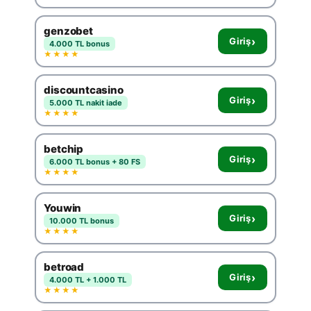
genzobet
›
Giriş
4.000 TL bonus
★★★★
discountcasino
›
Giriş
5.000 TL nakit iade
★★★★
betchip
›
Giriş
6.000 TL bonus + 80 FS
★★★★
Youwin
›
Giriş
10.000 TL bonus
★★★★
betroad
›
Giriş
4.000 TL + 1.000 TL
★★★★