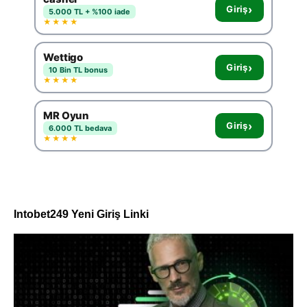
›
Giriş
5.000 TL + %100 iade
★★★★
Wettigo
›
Giriş
10 Bin TL bonus
★★★★
MR Oyun
›
Giriş
6.000 TL bedava
★★★★
Intobet249 Yeni Giriş Linki