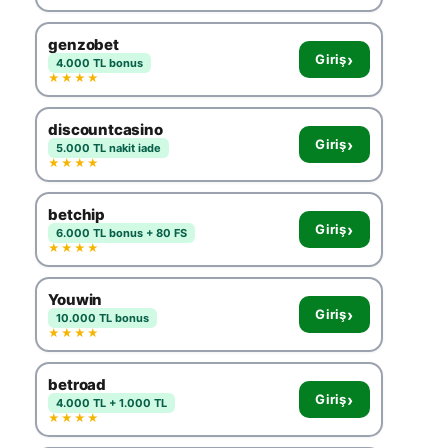
genzobet
›
Giriş
4.000 TL bonus
★★★★
discountcasino
›
Giriş
5.000 TL nakit iade
★★★★
betchip
›
Giriş
6.000 TL bonus + 80 FS
★★★★
Youwin
›
Giriş
10.000 TL bonus
★★★★
betroad
›
Giriş
4.000 TL + 1.000 TL
★★★★