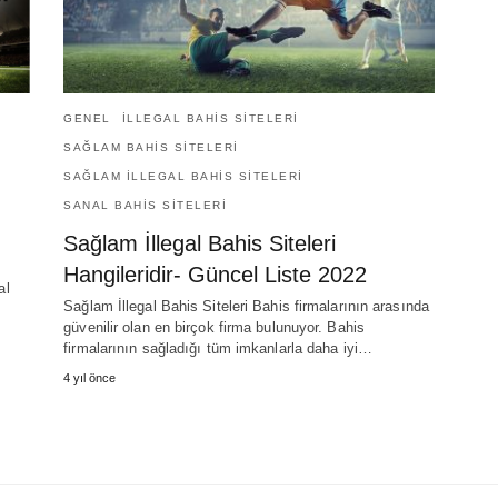
GENEL
İLLEGAL BAHIS SITELERI
SAĞLAM BAHIS SITELERI
SAĞLAM İLLEGAL BAHIS SITELERI
SANAL BAHIS SITELERI
Sağlam İllegal Bahis Siteleri
Hangileridir- Güncel Liste 2022
al
Sağlam İllegal Bahis Siteleri Bahis firmalarının arasında
güvenilir olan en birçok firma bulunuyor. Bahis
firmalarının sağladığı tüm imkanlarla daha iyi…
4 yıl önce