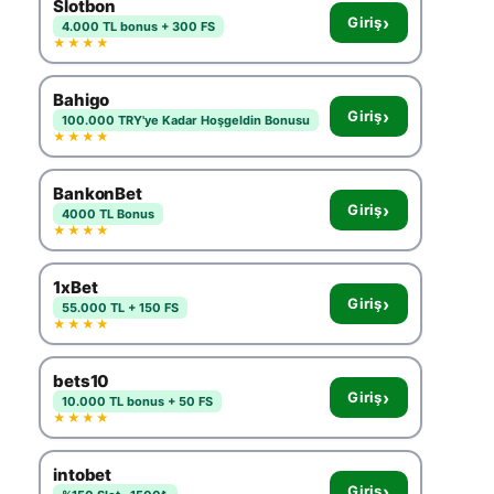
Slotbon
›
Giriş
4.000 TL bonus + 300 FS
★★★★
Bahigo
›
Giriş
100.000 TRY'ye Kadar Hoşgeldin Bonusu
★★★★
BankonBet
›
Giriş
4000 TL Bonus
★★★★
1xBet
›
Giriş
55.000 TL + 150 FS
★★★★
bets10
›
Giriş
10.000 TL bonus + 50 FS
★★★★
intobet
›
Giriş