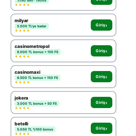
%150 Slot · 1500₺
★★★★
milyar
›
Giriş
5.000 TL'ye kadar
★★★★
casinometropol
›
Giriş
8.000 TL bonus + 150 FS
★★★★
casinomaxi
›
Giriş
6.500 TL bonus + 150 FS
★★★★
jokera
›
Giriş
3.000 TL bonus + 50 FS
★★★★
betelli
›
Giriş
5.050 TL %100 bonus
★★★★