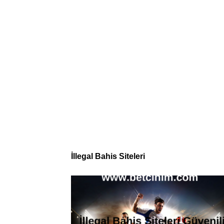
İllegal Bahis Siteleri