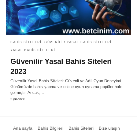
BAHIS SITELERI
GÜVENILIR YASAL BAHIS SITELERI
YASAL BAHIS SITELERI
Güvenilir Yasal Bahis Siteleri
2023
Güvenilir Yasal Bahis Siteleri: Güvenli ve Adil Oyun Deneyimi
Günümüzde bahis yapma ve online oyun oynama popüler hale
gelmiştir. Ancak,…
3 yıl önce
Ana sayfa
Bahis Bilgileri
Bahis Siteleri
Bize ulaşın