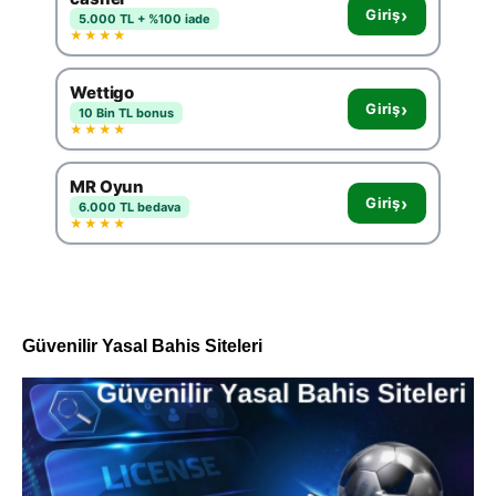
›
Giriş
5.000 TL + %100 iade
★★★★
Wettigo
›
Giriş
10 Bin TL bonus
★★★★
MR Oyun
›
Giriş
6.000 TL bedava
★★★★
Güvenilir Yasal Bahis Siteleri