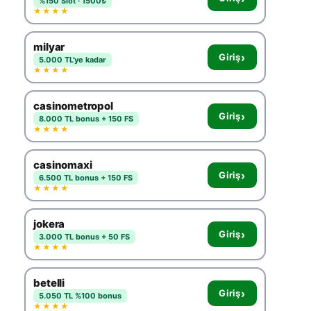
%150 Slot · 1500₺
★★★★
milyar
›
Giriş
5.000 TL'ye kadar
★★★★
casinometropol
›
Giriş
8.000 TL bonus + 150 FS
★★★★
casinomaxi
›
Giriş
6.500 TL bonus + 150 FS
★★★★
jokera
›
Giriş
3.000 TL bonus + 50 FS
★★★★
betelli
›
Giriş
5.050 TL %100 bonus
★★★★