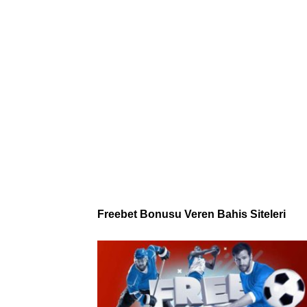
Freebet Bonusu Veren Bahis Siteleri