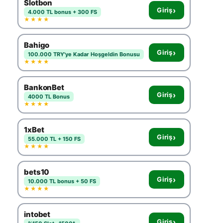
Slotbon
›
Giriş
4.000 TL bonus + 300 FS
★★★★
Bahigo
›
Giriş
100.000 TRY'ye Kadar Hoşgeldin Bonusu
★★★★
BankonBet
›
Giriş
4000 TL Bonus
★★★★
1xBet
›
Giriş
55.000 TL + 150 FS
★★★★
bets10
›
Giriş
10.000 TL bonus + 50 FS
★★★★
intobet
›
Giriş