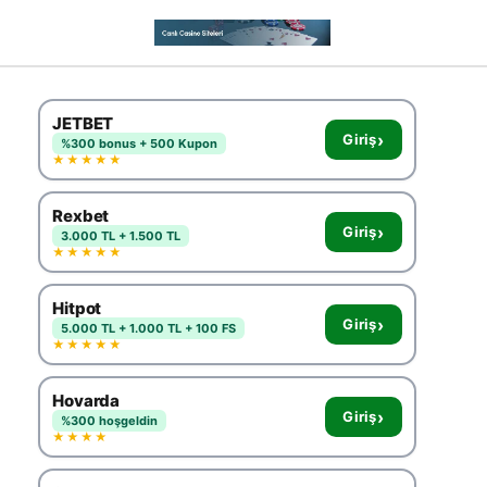
JETBET
›
Giriş
%300 bonus + 500 Kupon
★★★★★
Rexbet
›
Giriş
3.000 TL + 1.500 TL
★★★★★
Hitpot
›
Giriş
5.000 TL + 1.000 TL + 100 FS
★★★★★
Hovarda
›
Giriş
%300 hoşgeldin
★★★★