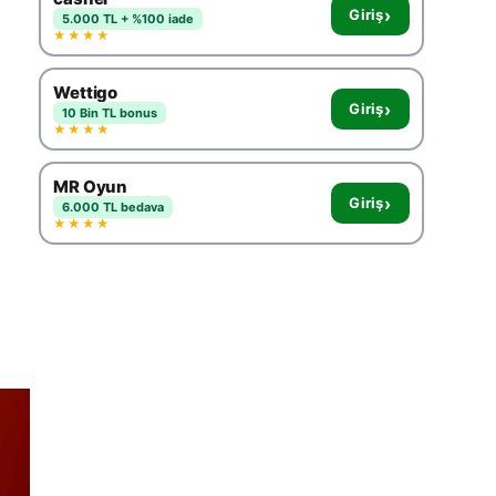
›
Giriş
5.000 TL + %100 iade
★★★★
Wettigo
›
Giriş
10 Bin TL bonus
★★★★
MR Oyun
›
Giriş
6.000 TL bedava
★★★★