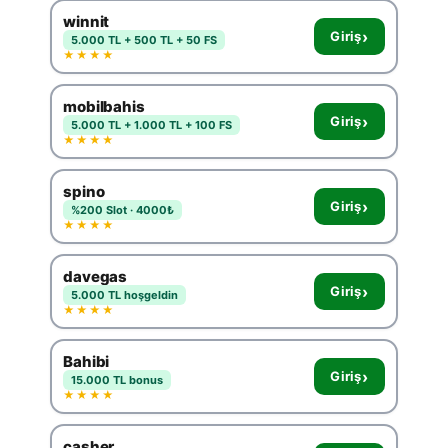
winnit
›
Giriş
5.000 TL + 500 TL + 50 FS
★★★★
mobilbahis
›
Giriş
5.000 TL + 1.000 TL + 100 FS
★★★★
spino
›
Giriş
%200 Slot · 4000₺
★★★★
davegas
›
Giriş
5.000 TL hoşgeldin
★★★★
Bahibi
›
Giriş
15.000 TL bonus
★★★★
casher