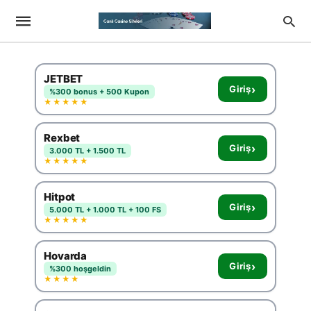
JETBET
›
Giriş
%300 bonus + 500 Kupon
★★★★★
Rexbet
›
Giriş
3.000 TL + 1.500 TL
★★★★★
Hitpot
›
Giriş
5.000 TL + 1.000 TL + 100 FS
★★★★★
Hovarda
›
Giriş
%300 hoşgeldin
★★★★