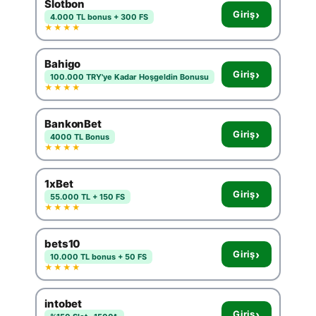
Slotbon
›
Giriş
4.000 TL bonus + 300 FS
★★★★
Bahigo
›
Giriş
100.000 TRY'ye Kadar Hoşgeldin Bonusu
★★★★
BankonBet
›
Giriş
4000 TL Bonus
★★★★
1xBet
›
Giriş
55.000 TL + 150 FS
★★★★
bets10
›
Giriş
10.000 TL bonus + 50 FS
★★★★
intobet
›
Giriş