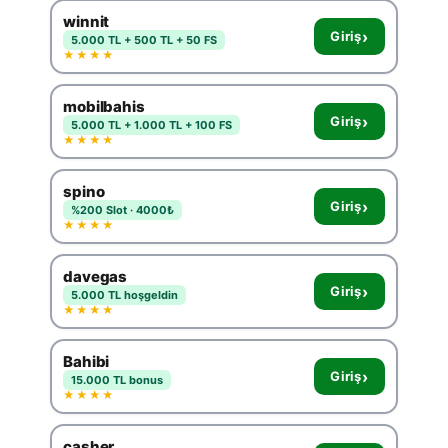
winnit
›
Giriş
5.000 TL + 500 TL + 50 FS
★★★★
mobilbahis
›
Giriş
5.000 TL + 1.000 TL + 100 FS
★★★★
spino
›
Giriş
%200 Slot · 4000₺
★★★★
davegas
›
Giriş
5.000 TL hoşgeldin
★★★★
Bahibi
›
Giriş
15.000 TL bonus
★★★★
casher