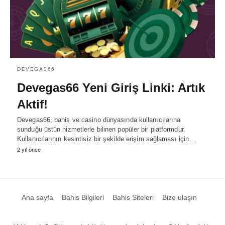
DEVEGAS66
Devegas66 Yeni Giriş Linki: Artık
Aktif!
Devegas66, bahis ve casino dünyasında kullanıcılarına
sunduğu üstün hizmetlerle bilinen popüler bir platformdur.
Kullanıcılarının kesintisiz bir şekilde erişim sağlaması için…
2 yıl önce
Ana sayfa
Bahis Bilgileri
Bahis Siteleri
Bize ulaşın