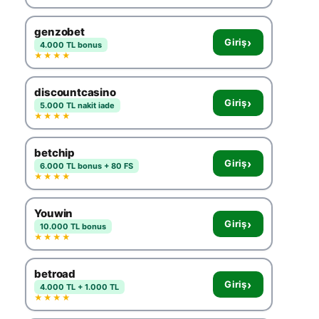
genzobet
›
Giriş
4.000 TL bonus
★★★★
discountcasino
›
Giriş
5.000 TL nakit iade
★★★★
betchip
›
Giriş
6.000 TL bonus + 80 FS
★★★★
Youwin
›
Giriş
10.000 TL bonus
★★★★
betroad
›
Giriş
4.000 TL + 1.000 TL
★★★★