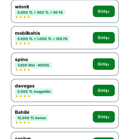
winnit
›
Giriş
5.000 TL + 500 TL + 50 FS
★★★★
mobilbahis
›
Giriş
5.000 TL + 1.000 TL + 100 FS
★★★★
spino
›
Giriş
%200 Slot · 4000₺
★★★★
davegas
›
Giriş
5.000 TL hoşgeldin
★★★★
Bahibi
›
Giriş
15.000 TL bonus
★★★★
casher