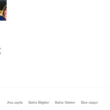
m
i
Ana sayfa
Bahis Bilgileri
Bahis Siteleri
Bize ulaşın