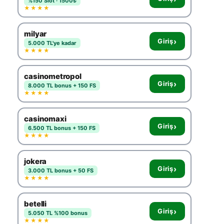
%150 Slot · 1500₺
★★★★
milyar
›
Giriş
5.000 TL'ye kadar
★★★★
casinometropol
›
Giriş
8.000 TL bonus + 150 FS
★★★★
casinomaxi
›
Giriş
6.500 TL bonus + 150 FS
★★★★
jokera
›
Giriş
3.000 TL bonus + 50 FS
★★★★
betelli
›
Giriş
5.050 TL %100 bonus
★★★★