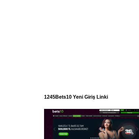
1245Bets10 Yeni Giriş Linki