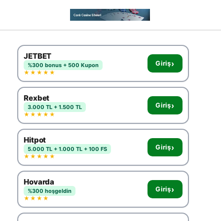
JETBET
›
Giriş
%300 bonus + 500 Kupon
★★★★★
Rexbet
›
Giriş
3.000 TL + 1.500 TL
★★★★★
Hitpot
›
Giriş
5.000 TL + 1.000 TL + 100 FS
★★★★★
Hovarda
›
Giriş
%300 hoşgeldin
★★★★