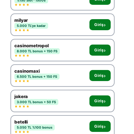
%150 Slot · 1500₺
★★★★
milyar
›
Giriş
5.000 TL'ye kadar
★★★★
casinometropol
›
Giriş
8.000 TL bonus + 150 FS
★★★★
casinomaxi
›
Giriş
6.500 TL bonus + 150 FS
★★★★
jokera
›
Giriş
3.000 TL bonus + 50 FS
★★★★
betelli
›
Giriş
5.050 TL %100 bonus
★★★★