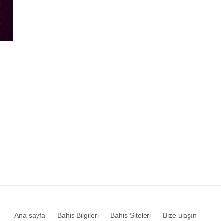
Ana sayfa
Bahis Bilgileri
Bahis Siteleri
Bize ulaşın