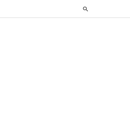
Typ
your
sea
que
and
hit
ente