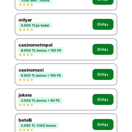
%150 Slot · 1500₺
★★★★
milyar
›
Giriş
5.000 TL'ye kadar
★★★★
casinometropol
›
Giriş
8.000 TL bonus + 150 FS
★★★★
casinomaxi
›
Giriş
6.500 TL bonus + 150 FS
★★★★
jokera
›
Giriş
3.000 TL bonus + 50 FS
★★★★
betelli
›
Giriş
5.050 TL %100 bonus
★★★★