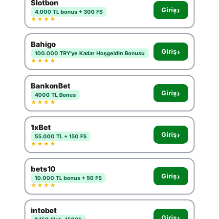
Slotbon
›
Giriş
4.000 TL bonus + 300 FS
★★★★
Bahigo
›
Giriş
100.000 TRY'ye Kadar Hoşgeldin Bonusu
★★★★
BankonBet
›
Giriş
4000 TL Bonus
★★★★
1xBet
›
Giriş
55.000 TL + 150 FS
★★★★
bets10
›
Giriş
10.000 TL bonus + 50 FS
★★★★
intobet
›
Giriş