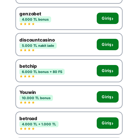
genzobet
›
Giriş
4.000 TL bonus
★★★★
discountcasino
›
Giriş
5.000 TL nakit iade
★★★★
betchip
›
Giriş
6.000 TL bonus + 80 FS
★★★★
Youwin
›
Giriş
10.000 TL bonus
★★★★
betroad
›
Giriş
4.000 TL + 1.000 TL
★★★★