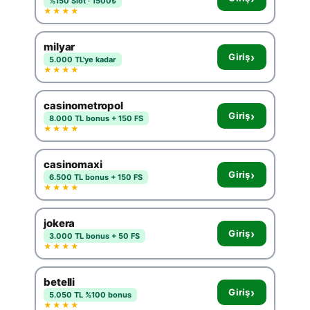
%150 Slot · 1500₺
★★★★
milyar
›
Giriş
5.000 TL'ye kadar
★★★★
casinometropol
›
Giriş
8.000 TL bonus + 150 FS
★★★★
casinomaxi
›
Giriş
6.500 TL bonus + 150 FS
★★★★
jokera
›
Giriş
3.000 TL bonus + 50 FS
★★★★
betelli
›
Giriş
5.050 TL %100 bonus
★★★★