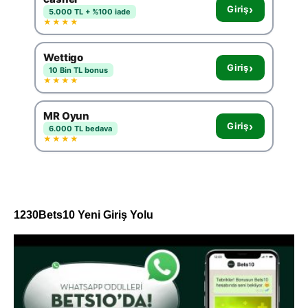
›
Giriş
5.000 TL + %100 iade
★★★★
Wettigo
›
Giriş
10 Bin TL bonus
★★★★
MR Oyun
›
Giriş
6.000 TL bedava
★★★★
1230Bets10 Yeni Giriş Yolu