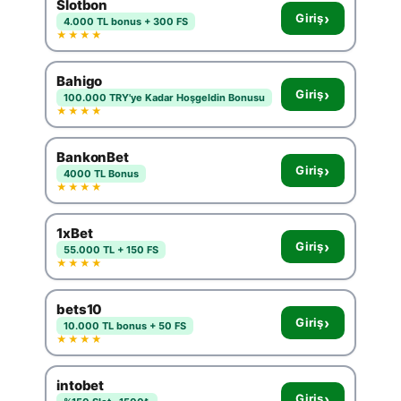
Slotbon
›
Giriş
4.000 TL bonus + 300 FS
★★★★
Bahigo
›
Giriş
100.000 TRY'ye Kadar Hoşgeldin Bonusu
★★★★
BankonBet
›
Giriş
4000 TL Bonus
★★★★
1xBet
›
Giriş
55.000 TL + 150 FS
★★★★
bets10
›
Giriş
10.000 TL bonus + 50 FS
★★★★
intobet
›
Giriş