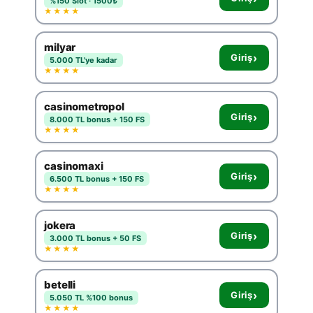
%150 Slot · 1500₺
★★★★
milyar
›
Giriş
5.000 TL'ye kadar
★★★★
casinometropol
›
Giriş
8.000 TL bonus + 150 FS
★★★★
casinomaxi
›
Giriş
6.500 TL bonus + 150 FS
★★★★
jokera
›
Giriş
3.000 TL bonus + 50 FS
★★★★
betelli
›
Giriş
5.050 TL %100 bonus
★★★★