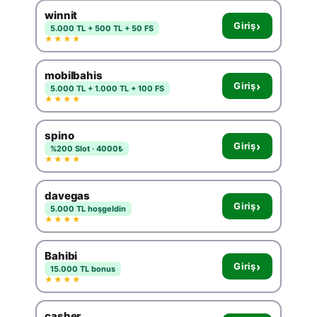
winnit
›
Giriş
5.000 TL + 500 TL + 50 FS
★★★★
mobilbahis
›
Giriş
5.000 TL + 1.000 TL + 100 FS
★★★★
spino
›
Giriş
%200 Slot · 4000₺
★★★★
davegas
›
Giriş
5.000 TL hoşgeldin
★★★★
Bahibi
›
Giriş
15.000 TL bonus
★★★★
casher